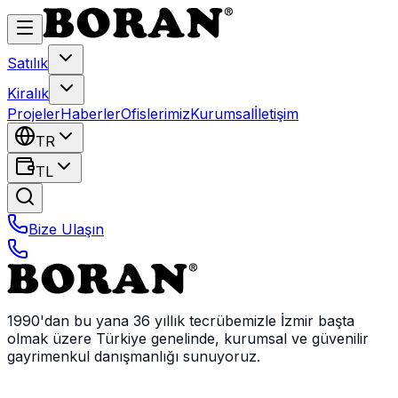
Satılık
Kiralık
Projeler
Haberler
Ofislerimiz
Kurumsal
İletişim
TR
TL
Bize Ulaşın
1990'dan bu yana 36 yıllık tecrübemizle İzmir başta
olmak üzere Türkiye genelinde, kurumsal ve güvenilir
gayrimenkul danışmanlığı sunuyoruz.