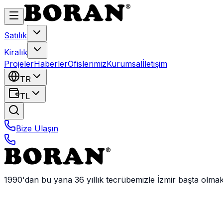
Satılık
Kiralık
Projeler
Haberler
Ofislerimiz
Kurumsal
İletişim
TR
TL
Bize Ulaşın
1990'dan bu yana 36 yıllık tecrübemizle İzmir başta olma