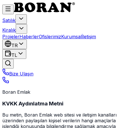
Satılık
Kiralık
Projeler
Haberler
Ofislerimiz
Kurumsal
İletişim
TR
TL
Bize Ulaşın
Boran Emlak
KVKK Aydınlatma Metni
Bu metin, Boran Emlak web sitesi ve iletişim kanalları
üzerinden paylaşılan kişisel verilerin hangi amaçlarla
işlendiği konusunda bilgilendirme sağlamak amacıyla