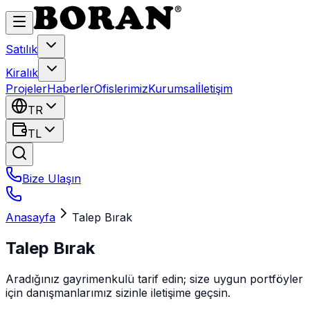
Satılık
Kiralık
Projeler
Haberler
Ofislerimiz
Kurumsal
İletişim
TR
TL
Bize Ulaşın
Anasayfa
Talep Bırak
Talep Bırak
Aradığınız gayrimenkulü tarif edin; size uygun portföyler
için danışmanlarımız sizinle iletişime geçsin.