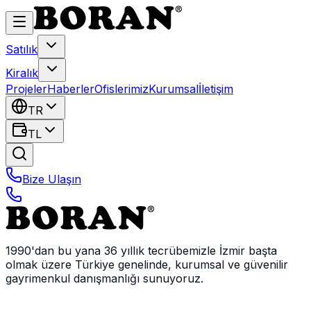
Satılık
Kiralık
Projeler
Haberler
Ofislerimiz
Kurumsal
İletişim
TR
TL
Bize Ulaşın
1990'dan bu yana 36 yıllık tecrübemizle İzmir başta
olmak üzere Türkiye genelinde, kurumsal ve güvenilir
gayrimenkul danışmanlığı sunuyoruz.