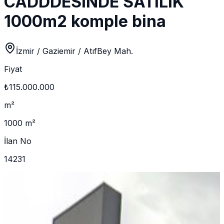
CADDDESİNDE SATILIK
1000m2 komple bina
İzmir / Gaziemir / AtıfBey Mah.
Fiyat
₺115.000.000
m²
1000 m²
İlan No
14231