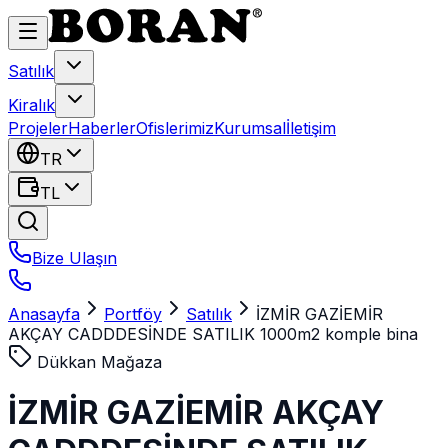
Satılık
Kiralık
Projeler
Haberler
Ofislerimiz
Kurumsal
İletişim
TR
TL
Bize Ulaşın
Anasayfa
Portföy
Satılık
İZMİR GAZİEMİR
AKÇAY CADDDESİNDE SATILIK 1000m2 komple bina
Dükkan Mağaza
İZMİR GAZİEMİR AKÇAY