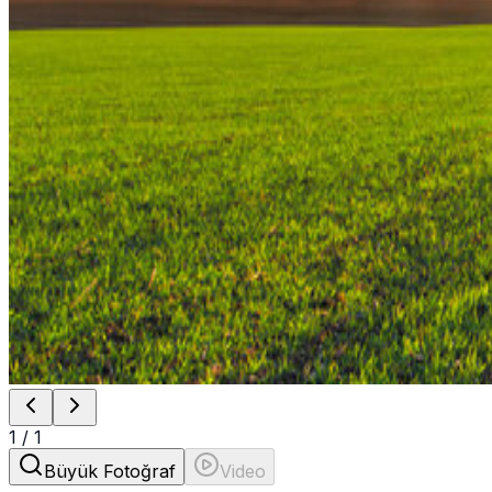
1
/
1
Büyük Fotoğraf
Video