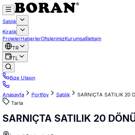
Satılık
Kiralık
Projeler
Haberler
Ofislerimiz
Kurumsal
İletişim
TR
TL
Bize Ulaşın
Anasayfa
Portföy
Satılık
SARNIÇTA SATILIK 20
Tarla
SARNIÇTA SATILIK 20 DÖN