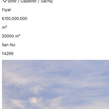
İzmir / Gaziemir / Sarnıç
Fiyat
₺150.000.000
m²
20000 m²
İlan No
14299